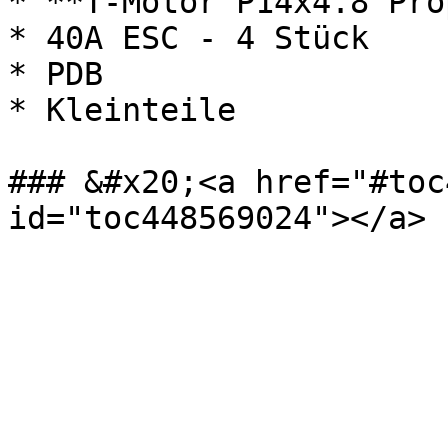
* **T-Motor P14x4.8 Pro
* 40A ESC - 4 Stück

* PDB

* Kleinteile

### &#x20;<a href="#toc