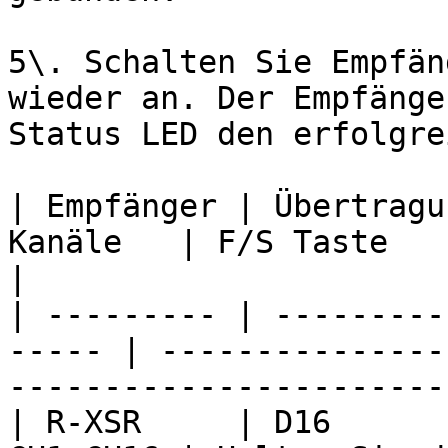
5\. Schalten Sie Empfän
wieder an. Der Empfänge
Status LED den erfolgre
| Empfänger | Übertragu
Kanäle   | F/S Taste                                                                           
|

| --------- | ---------
----- | ---------------
-----------------------
| R-XSR     | D16      