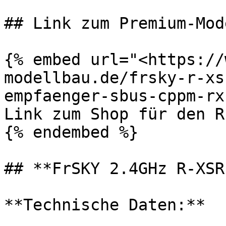
## Link zum Premium-Mod
{% embed url="<https://
modellbau.de/frsky-r-xs
empfaenger-sbus-cppm-rx
Link zum Shop für den R
{% endembed %}

## **FrSKY 2.4GHz R-XSR
**Technische Daten:**
