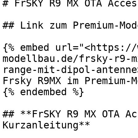
# FrSKY R9 MX OTA Acces
## Link zum Premium-Mod
{% embed url="<https://
modellbau.de/frsky-r9-m
range-mit-dipol-antenne
Frsky R9MX im Premium-M
{% endembed %}

## **FrSKY R9 MX OTA Ac
Kurzanleitung**
