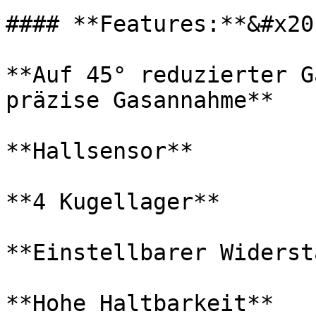
#### **Features:**&#x20;
**Auf 45° reduzierter G
präzise Gasannahme**

**Hallsensor**

**4 Kugellager**

**Einstellbarer Widerst