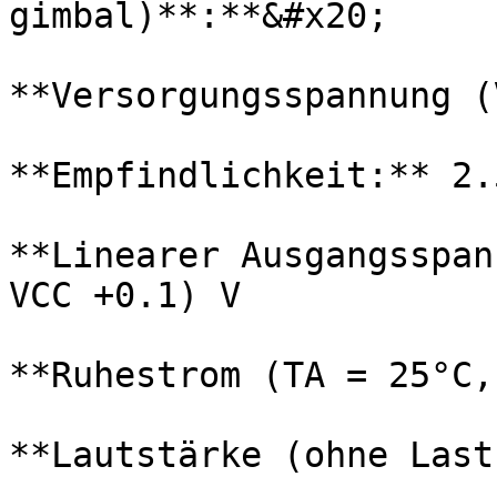
gimbal)**:**&#x20;

**Versorgungsspannung (
**Empfindlichkeit:** 2.
**Linearer Ausgangsspan
VCC +0.1) V

**Ruhestrom (TA = 25°C,
**Lautstärke (ohne Last