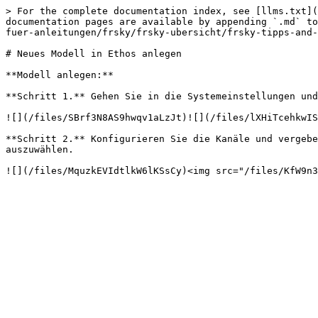
> For the complete documentation index, see [llms.txt](
documentation pages are available by appending `.md` to
fuer-anleitungen/frsky/frsky-ubersicht/frsky-tipps-and-
# Neues Modell in Ethos anlegen

**Modell anlegen:**

**Schritt 1.** Gehen Sie in die Systemeinstellungen und
![](/files/SBrf3N8AS9hwqv1aLzJt)![](/files/lXHiTcehkwIS
**Schritt 2.** Konfigurieren Sie die Kanäle und vergebe
auszuwählen.
