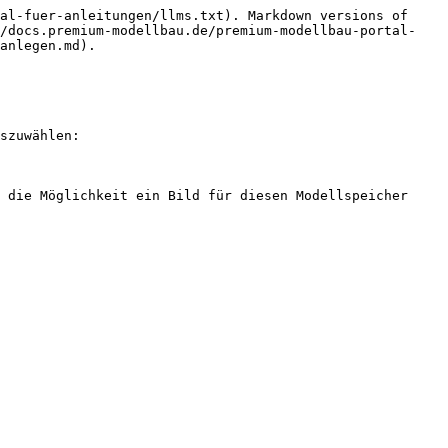
al-fuer-anleitungen/llms.txt). Markdown versions of 
//docs.premium-modellbau.de/premium-modellbau-portal-
anlegen.md).

szuwählen:

 die Möglichkeit ein Bild für diesen Modellspeicher 