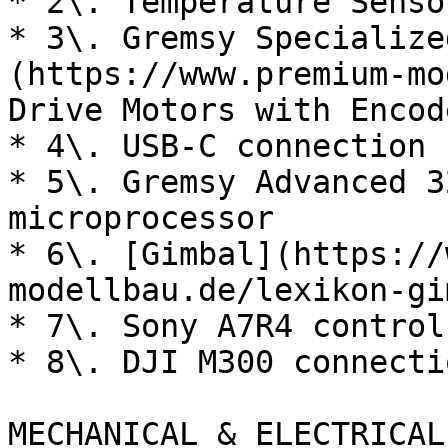
* 2\. Temperature Sensor
* 3\. Gremsy Specialize
(https://www.premium-mo
Drive Motors with Encode
* 4\. USB-C connection

* 5\. Gremsy Advanced 3
microprocessor

* 6\. [Gimbal](https://
modellbau.de/lexikon-gi
* 7\. Sony A7R4 control

* 8\. DJI M300 connectio
MECHANICAL & ELECTRICAL