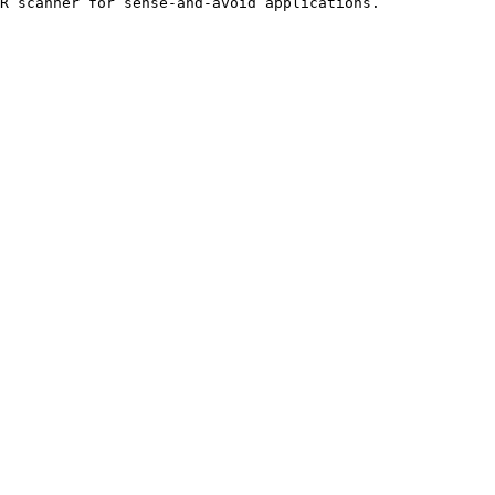
R scanner for sense-and-avoid applications.
