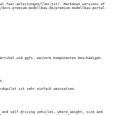
al-fuer-anleitungen/llms.txt). Markdown versions of 
//docs.premium-modellbau.de/premium-modellbau-portal-
Artikel und ggfs. weitere Komponenten beschädigen.

t.

rdupilot ist sehr einfach umzusetzen.

 and self-driving vehicles, where weight, size and 