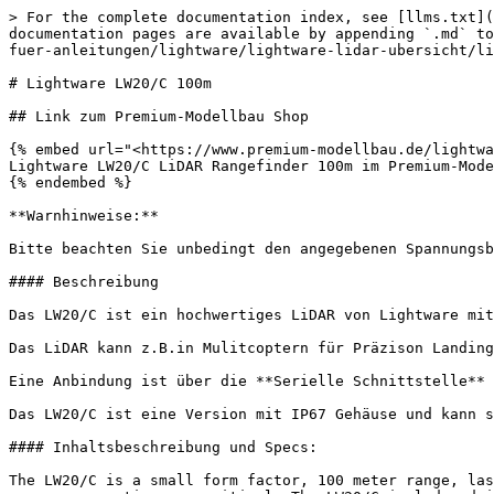
> For the complete documentation index, see [llms.txt](
documentation pages are available by appending `.md` to
fuer-anleitungen/lightware/lightware-lidar-ubersicht/li
# Lightware LW20/C 100m

## Link zum Premium-Modellbau Shop

{% embed url="<https://www.premium-modellbau.de/lightwa
Lightware LW20/C LiDAR Rangefinder 100m im Premium-Mode
{% endembed %}

**Warnhinweise:**

Bitte beachten Sie unbedingt den angegebenen Spannungsb
#### Beschreibung

Das LW20/C ist ein hochwertiges LiDAR von Lightware mit
Das LiDAR kann z.B.in Mulitcoptern für Präzison Landing
Eine Anbindung ist über die **Serielle Schnittstelle** 
Das LW20/C ist eine Version mit IP67 Gehäuse und kann s
#### Inhaltsbeschreibung und Specs:

The LW20/C is a small form factor, 100 meter range, las