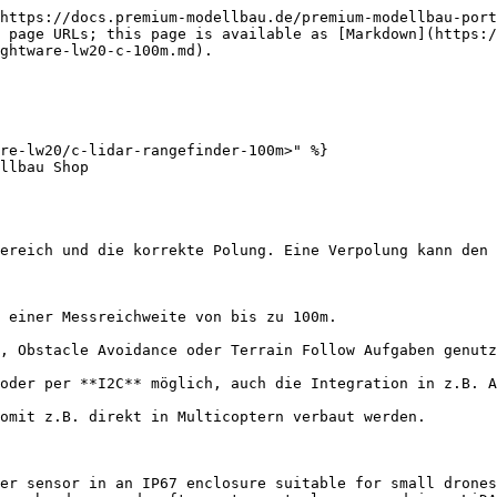
https://docs.premium-modellbau.de/premium-modellbau-port
 page URLs; this page is available as [Markdown](https:
ghtware-lw20-c-100m.md).

re-lw20/c-lidar-rangefinder-100m>" %}

llbau Shop

ereich und die korrekte Polung. Eine Verpolung kann den 
 einer Messreichweite von bis zu 100m.

, Obstacle Avoidance oder Terrain Follow Aufgaben genutz
oder per **I2C** möglich, auch die Integration in z.B. A
omit z.B. direkt in Multicoptern verbaut werden.

er sensor in an IP67 enclosure suitable for small drones