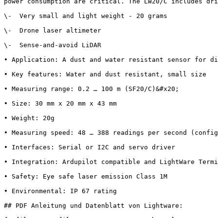
power consumption are critical. The LW20/C includes dri
\-  Very small and light weight - 20 grams

\-  Drone laser altimeter

\-  Sense-and-avoid LiDAR

• Application: A dust and water resistant sensor for di
• Key features: Water and dust resistant, small size

• Measuring range: 0.2 … 100 m (SF20/C)&#x20;

• Size: 30 mm x 20 mm x 43 mm

• Weight: 20g

• Measuring speed: 48 … 388 readings per second (config
• Interfaces: Serial or I2C and servo driver

• Integration: Ardupilot compatible and LightWare Termi
• Safety: Eye safe laser emission Class 1M

• Environmental: IP 67 rating

## PDF Anleitung und Datenblatt von Lightware:
