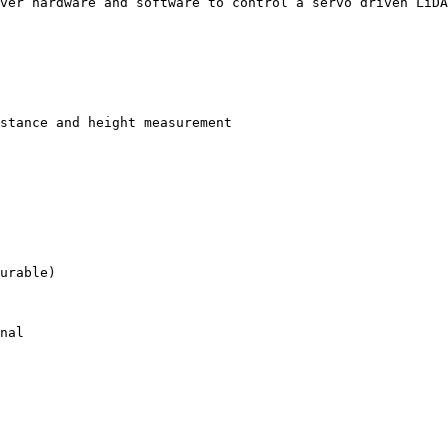
ver hardware and software to control a servo driven LiDA
stance and height measurement

urable)

nal
