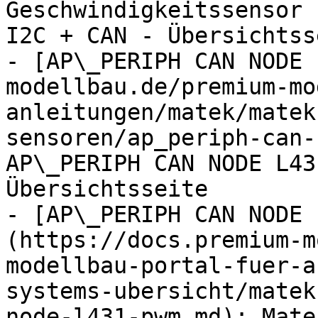
Geschwindigkeitssensor 
I2C + CAN - Übersichtsse
- [AP\_PERIPH CAN NODE 
modellbau.de/premium-mo
anleitungen/matek/matek
sensoren/ap_periph-can-
AP\_PERIPH CAN NODE L43
Übersichtsseite

- [AP\_PERIPH CAN NODE 
(https://docs.premium-m
modellbau-portal-fuer-a
systems-ubersicht/matek
node-l431-pwm.md): Mate