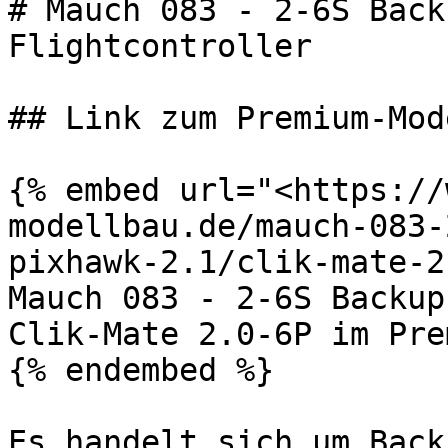
# Mauch 083 - 2-6S Back
Flightcontroller

## Link zum Premium-Mod
{% embed url="<https://
modellbau.de/mauch-083-
pixhawk-2.1/clik-mate-2
Mauch 083 - 2-6S Backup
Clik-Mate 2.0-6P im Pre
{% endembed %}

Es handelt sich um Back