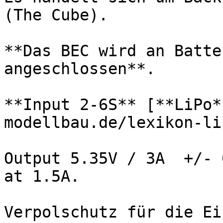
(The Cube).

**Das BEC wird an Batte
angeschlossen**.

**Input 2-6S** [**LiPo*
modellbau.de/lexikon-li
Output 5.35V / 3A  +/- 
at 1.5A.

Verpolschutz für die Ei