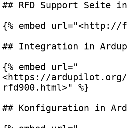
## RFD Support Seite in
{% embed url="<http://f
## Integration in Ardupi
{% embed url="
<https://ardupilot.org/
rfd900.html>" %}

## Konfiguration in Ard