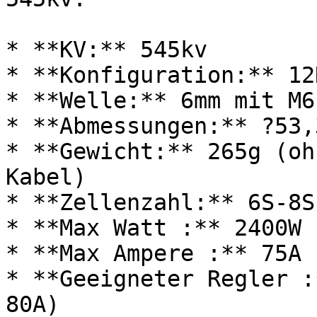
* **KV:** 545kv

* **Konfiguration:** 12N
* **Welle:** 6mm mit M6
* **Abmessungen:** ?53,
* **Gewicht:** 265g (oh
Kabel)

* **Zellenzahl:** 6S-8S
* **Max Watt :** 2400W

* **Max Ampere :** 75A

* **Geeigneter Regler :
80A)
