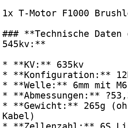
1x T-Motor F1000 Brushl
### **Technische Daten 
545kv:**

* **KV:** 635kv

* **Konfiguration:** 12N
* **Welle:** 6mm mit M6
* **Abmessungen:** ?53,
* **Gewicht:** 265g (oh
Kabel)

* **Zellenzahl:** 6S Lip