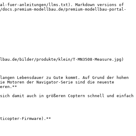
al-fuer-anleitungen/llms.txt). Markdown versions of 
//docs.premium-modellbau.de/premium-modellbau-portal-
lbau.de/bilder/produkte/klein/T-MN3508-Measure.jpg)

langen Lebensdauer zu Gute kommt. Auf Grund der hohen 
ie Motoren der Navigator-Serie sind die neueste 
eren.**

sich damit auch in größeren Coptern schnell und einfach 
ticopter-Firmware).**
