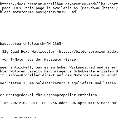
https://docs.premium-modellbau.de/premium-modellbau-port
 page URLs; this page is available as [Markdown](https:
hless-motoren/mn-navigator/mn3508.md).

bau.de/search?sSearch=PM-2365)

 82g Quad Hexa Multicopter](https://bilder.premium-model
 von T-Motor aus der Navigator-Serie.

ngen entwickelt, was einem hohen Wirkungsgrad und einer 
hten Motoren bereits hervorragende Schubwerte erzielen.D
it Carbon-Propeller direkt auf dem Motorgehäuse zu monti
verlöteten 3,5mm Goldsteckern** ausgeliefert und lassen 
er Montagedeckel für Carbonpropeller enthalten.

l ab 20A(z.B. BULL TEC  25A oder 30A Opto mit SimonK Mul