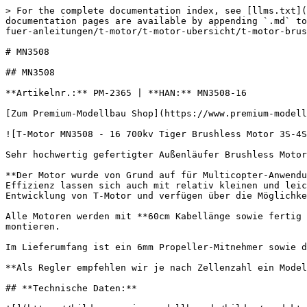
> For the complete documentation index, see [llms.txt](
documentation pages are available by appending `.md` to
fuer-anleitungen/t-motor/t-motor-ubersicht/t-motor-brus
# MN3508

## MN3508

**Artikelnr.:** PM-2365 | **HAN:** MN3508-16

[Zum Premium-Modellbau Shop](https://www.premium-modell
![T-Motor MN3508 - 16 700kv Tiger Brushless Motor 3S-4S
Sehr hochwertig gefertigter Außenläufer Brushless Motor
**Der Motor wurde von Grund auf für Multicopter-Anwendu
Effizienz lassen sich auch mit relativ kleinen und leic
Entwicklung von T-Motor und verfügen über die Möglichke
Alle Motoren werden mit **60cm Kabellänge sowie fertig 
montieren.

Im Lieferumfang ist ein 6mm Propeller-Mitnehmer sowie d
**Als Regler empfehlen wir je nach Zellenzahl ein Model
## **Technische Daten:**
