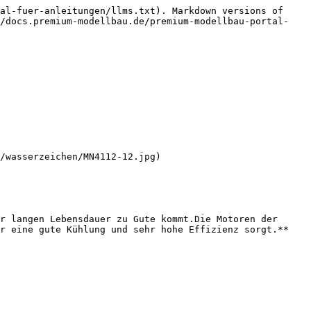
al-fuer-anleitungen/llms.txt). Markdown versions of 
//docs.premium-modellbau.de/premium-modellbau-portal-
/wasserzeichen/MN4112-12.jpg)

r langen Lebensdauer zu Gute kommt.Die Motoren der 
r eine gute Kühlung und sehr hohe Effizienz sorgt.**
