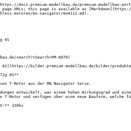
https://docs.premium-modellbau.de/premium-modellbau-port
 page URLs; this page is available as [Markdown](https:
hless-motoren/mn-navigator/mn4112.md).

g 6S

bau.de/search?sSearch=PM-6070)

 6S](https://bilder.premium-modellbau.de/bilder/produkte
72g 6S**

von T-Motor aus der MN Navigator Serie.

dungen entwickelt, was einem hohen Wirkungsgrad und eine
n T-Motor und verfügen über eine neue Bauform, welche fü
V:** 320kv
