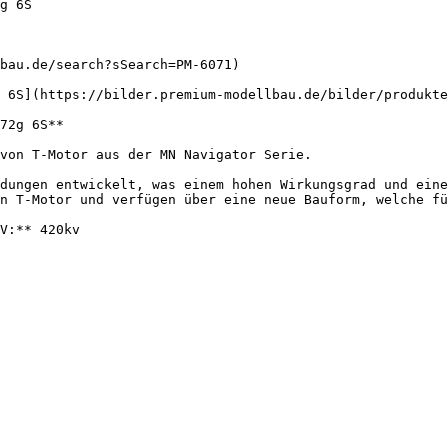
g 6S

bau.de/search?sSearch=PM-6071)

 6S](https://bilder.premium-modellbau.de/bilder/produkte
72g 6S**

von T-Motor aus der MN Navigator Serie.

dungen entwickelt, was einem hohen Wirkungsgrad und eine
n T-Motor und verfügen über eine neue Bauform, welche fü
V:** 420kv
