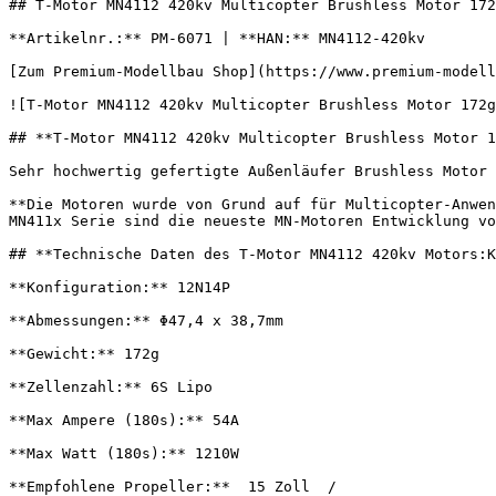
## T-Motor MN4112 420kv Multicopter Brushless Motor 172
**Artikelnr.:** PM-6071 | **HAN:** MN4112-420kv

[Zum Premium-Modellbau Shop](https://www.premium-modell
![T-Motor MN4112 420kv Multicopter Brushless Motor 172g
## **T-Motor MN4112 420kv Multicopter Brushless Motor 1
Sehr hochwertig gefertigte Außenläufer Brushless Motor 
**Die Motoren wurde von Grund auf für Multicopter-Anwen
MN411x Serie sind die neueste MN-Motoren Entwicklung vo
## **Technische Daten des T-Motor MN4112 420kv Motors:K
**Konfiguration:** 12N14P

**Abmessungen:** Φ47,4 x 38,7mm

**Gewicht:** 172g

**Zellenzahl:** 6S Lipo

**Max Ampere (180s):** 54A

**Max Watt (180s):** 1210W

**Empfohlene Propeller:**  15 Zoll  /
