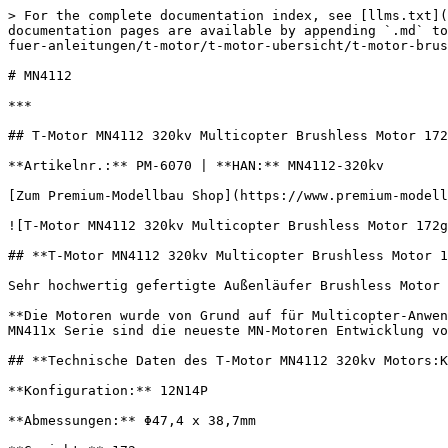
> For the complete documentation index, see [llms.txt](
documentation pages are available by appending `.md` to
fuer-anleitungen/t-motor/t-motor-ubersicht/t-motor-brus
# MN4112

***

## T-Motor MN4112 320kv Multicopter Brushless Motor 172
**Artikelnr.:** PM-6070 | **HAN:** MN4112-320kv

[Zum Premium-Modellbau Shop](https://www.premium-modell
![T-Motor MN4112 320kv Multicopter Brushless Motor 172g
## **T-Motor MN4112 320kv Multicopter Brushless Motor 1
Sehr hochwertig gefertigte Außenläufer Brushless Motor 
**Die Motoren wurde von Grund auf für Multicopter-Anwen
MN411x Serie sind die neueste MN-Motoren Entwicklung vo
## **Technische Daten des T-Motor MN4112 320kv Motors:K
**Konfiguration:** 12N14P

**Abmessungen:** Φ47,4 x 38,7mm
