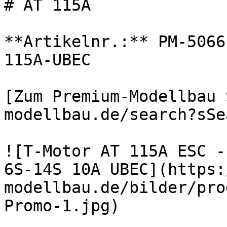
# AT 115A

**Artikelnr.:** PM-5066
115A-UBEC

[Zum Premium-Modellbau 
modellbau.de/search?sSe
![T-Motor AT 115A ESC -
6S-14S 10A UBEC](https:
modellbau.de/bilder/pro
Promo-1.jpg)
