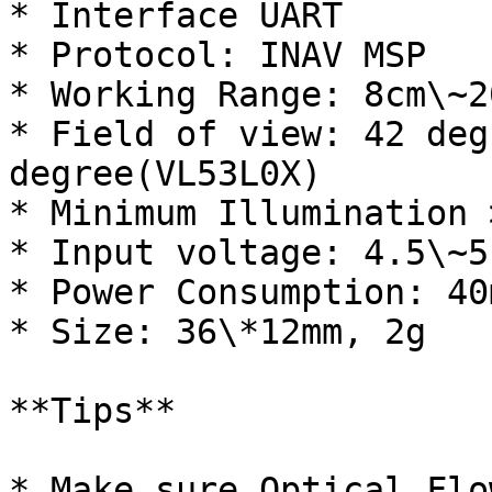
* Interface UART

* Protocol: INAV MSP

* Working Range: 8cm\~20
* Field of view: 42 deg
degree(VL53L0X)

* Minimum Illumination 
* Input voltage: 4.5\~5.
* Power Consumption: 40m
* Size: 36\*12mm, 2g

**Tips**

* Make sure Optical Flo